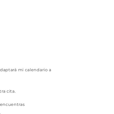
adaptará mi calendario a
a cita.
o encuentras
.